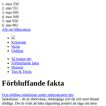
1. max 550
2. min 551
3. max 695
4. max 949
5. min 950
6. min 992
Allt om Mikroskop
Köpguide
Skola
Ordlista
Så funkar det
Förbluffande fakta
Historia
Tips & Tricks
Förbluffande fakta
Fem dödliga sjukdomar under mikroskopets lins
Sjukdomar – de är obekväma, obehagliga och till och med ibland
dödliga. Det är svårt att hitta någonting positivt att säga om dem