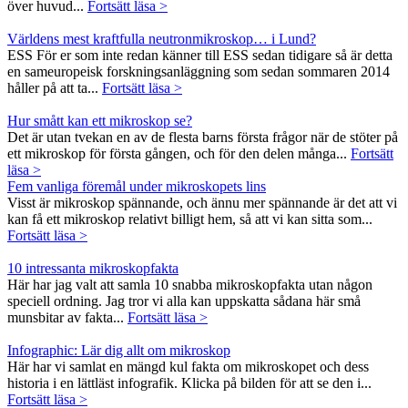
över huvud...
Fortsätt läsa >
Världens mest kraftfulla neutronmikroskop… i Lund?
ESS För er som inte redan känner till ESS sedan tidigare så är detta
en sameuropeisk forskningsanläggning som sedan sommaren 2014
håller på att ta...
Fortsätt läsa >
Hur smått kan ett mikroskop se?
Det är utan tvekan en av de flesta barns första frågor när de stöter på
ett mikroskop för första gången, och för den delen många...
Fortsätt
läsa >
Fem vanliga föremål under mikroskopets lins
Visst är mikroskop spännande, och ännu mer spännande är det att vi
kan få ett mikroskop relativt billigt hem, så att vi kan sitta som...
Fortsätt läsa >
10 intressanta mikroskopfakta
Här har jag valt att samla 10 snabba mikroskopfakta utan någon
speciell ordning. Jag tror vi alla kan uppskatta sådana här små
munsbitar av fakta...
Fortsätt läsa >
Infographic: Lär dig allt om mikroskop
Här har vi samlat en mängd kul fakta om mikroskopet och dess
historia i en lättläst infografik. Klicka på bilden för att se den i...
Fortsätt läsa >