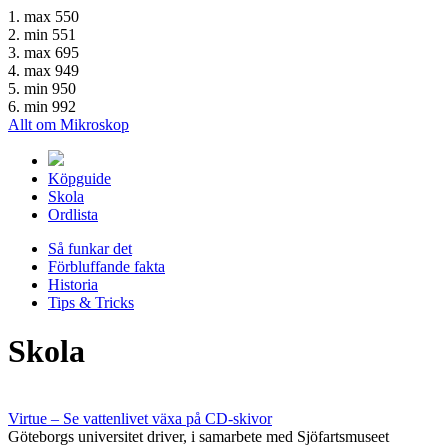
1. max 550
2. min 551
3. max 695
4. max 949
5. min 950
6. min 992
Allt om Mikroskop
Köpguide
Skola
Ordlista
Så funkar det
Förbluffande fakta
Historia
Tips & Tricks
Skola
Virtue – Se vattenlivet växa på CD-skivor
Göteborgs universitet driver, i samarbete med Sjöfartsmuseet