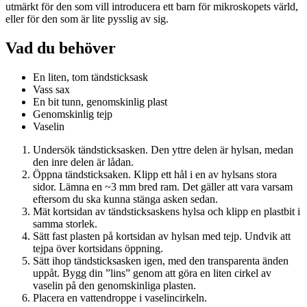
utmärkt för den som vill introducera ett barn för mikroskopets värld,
eller för den som är lite pysslig av sig.
Vad du behöver
En liten, tom tändsticksask
Vass sax
En bit tunn, genomskinlig plast
Genomskinlig tejp
Vaselin
Undersök tändsticksasken. Den yttre delen är hylsan, medan
den inre delen är lådan.
Öppna tändsticksaken. Klipp ett hål i en av hylsans stora
sidor. Lämna en ~3 mm bred ram. Det gäller att vara varsam
eftersom du ska kunna stänga asken sedan.
Mät kortsidan av tändsticksaskens hylsa och klipp en plastbit i
samma storlek.
Sätt fast plasten på kortsidan av hylsan med tejp. Undvik att
tejpa över kortsidans öppning.
Sätt ihop tändsticksasken igen, med den transparenta änden
uppåt. Bygg din ”lins” genom att göra en liten cirkel av
vaselin på den genomskinliga plasten.
Placera en vattendroppe i vaselincirkeln.