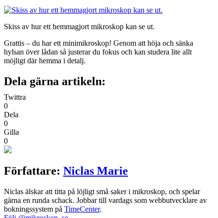
Skiss av hur ett hemmagjort mikroskop kan se ut.
Grattis – du har ett minimikroskop! Genom att höja och sänka
hylsan över lådan så justerar du fokus och kan studera lite allt
möjligt där hemma i detalj.
Dela gärna artikeln:
Twittra
0
Dela
0
Gilla
0
Författare:
Niclas Marie
Niclas älskar att titta på löjligt små saker i mikroskop, och spelar
gärna en runda schack. Jobbar till vardags som webbutvecklare av
bokningssystem på
TimeCenter
.
Följ @mikroskop_se