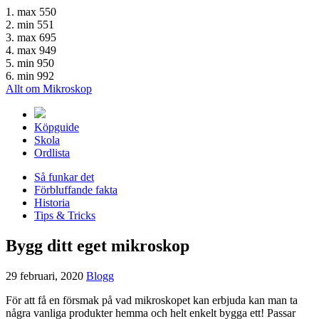
1. max 550
2. min 551
3. max 695
4. max 949
5. min 950
6. min 992
Allt om Mikroskop
Köpguide
Skola
Ordlista
Så funkar det
Förbluffande fakta
Historia
Tips & Tricks
Bygg ditt eget mikroskop
29 februari, 2020
Blogg
För att få en försmak på vad mikroskopet kan erbjuda kan man ta
några vanliga produkter hemma och helt enkelt bygga ett! Passar